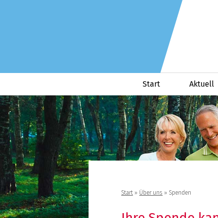
Start
Aktuell
Start
»
Über uns
»
Spenden
Ihre Spende kan